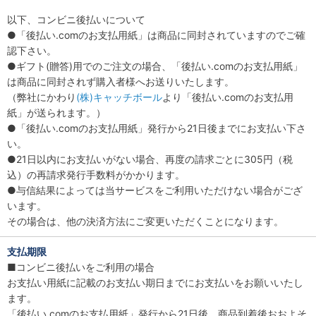
以下、コンビニ後払いについて
●「後払い.comのお支払用紙」は商品に同封されていますのでご確
認下さい。
●ギフト(贈答)用でのご注文の場合、「後払い.comのお支払用紙」
は商品に同封されず購入者様へお送りいたします。
（弊社にかわり
(株)キャッチボール
より「後払い.comのお支払用
紙」が送られます。）
●「後払い.comのお支払用紙」発行から21日後までにお支払い下さ
い。
●21日以内にお支払いがない場合、再度の請求ごとに305円（税
込）の再請求発行手数料がかかります。
●与信結果によっては当サービスをご利用いただけない場合がござ
います。
その場合は、他の決済方法にご変更いただくことになります。
支払期限
■コンビニ後払いをご利用の場合
お支払い用紙に記載のお支払い期日までにお支払いをお願いいたし
ます。
「後払い.comのお支払用紙」発行から21日後、商品到着後おおよそ